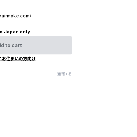
-hairmake.com/
to Japan only
d to cart
にお住まいの方向け
通報する