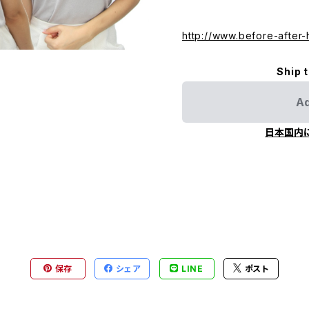
http://www.before-after
Ship 
Ad
日本国内
保存
シェア
LINE
ポスト