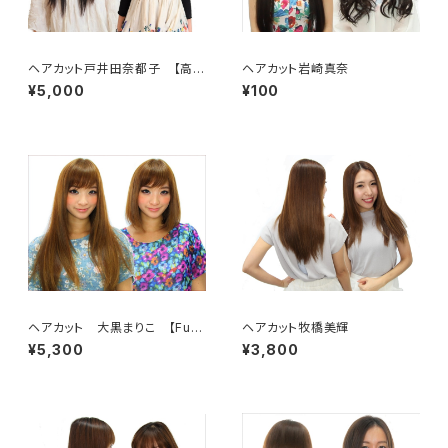
ヘアカット戸井田奈都子 【高画
ヘアカット岩崎真奈
質 1080p】
¥5,000
¥100
ヘアカット 大黒まりこ 【Fuii
ヘアカット牧橋美輝
HD】
¥5,300
¥3,800